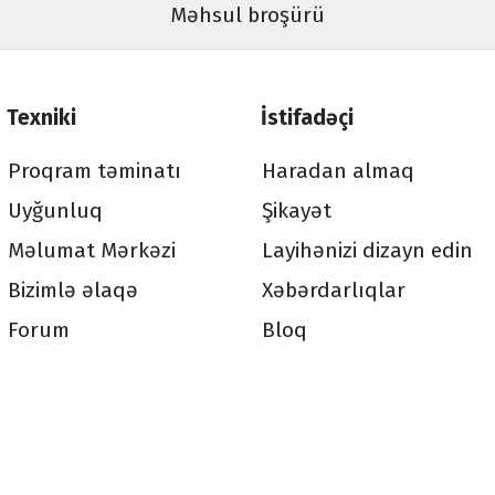
Məhsul broşürü
Texniki
İstifadəçi
Proqram təminatı
Haradan almaq
Uyğunluq
Şikayət
Məlumat Mərkəzi
Layihənizi dizayn edin
Bizimlə əlaqə
Xəbərdarlıqlar
Forum
Bloq